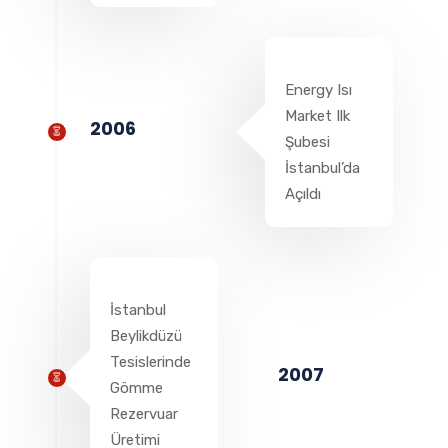
Energy Isı
Market Ilk
2006
Şubesi
İstanbul’da
Açıldı
İstanbul
Beylikdüzü
Tesislerinde
2007
Gömme
Rezervuar
Üretimi