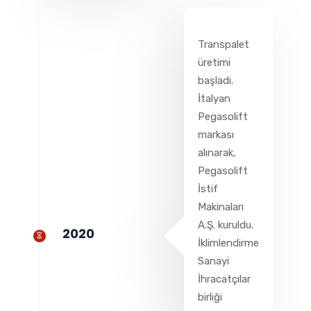
Transpalet
üretimi
başladı.
İtalyan
Pegasolift
markası
alınarak,
Pegasolift
İstif
Makinaları
A.Ş. kuruldu.
2020
İklimlendirme
Sanayi
İhracatçılar
birliği