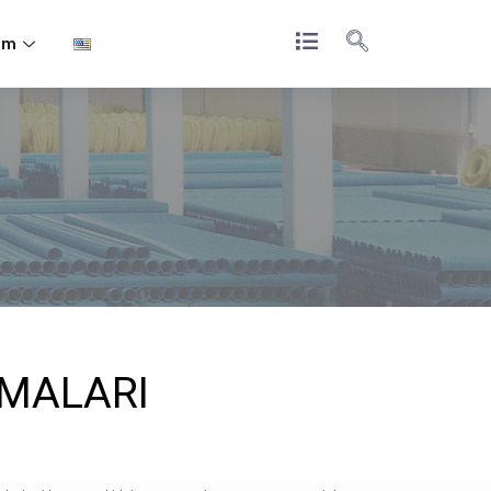
şim
AMALARI