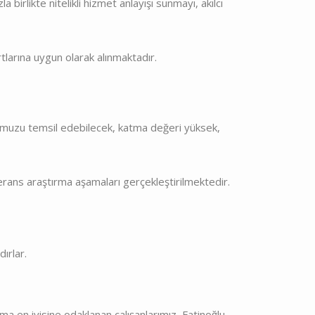
irlikte nitelikli hizmet anlayışı sunmayı, akılcı
larına uygun olarak alınmaktadır.
rubumuzu temsil edebilecek, katma değeri yüksek,
erans araştırma aşamaları gerçekleştirilmektedir.
ırlar.
a en iyisine odaklanan çalışanlarımız, Fatinoğlu