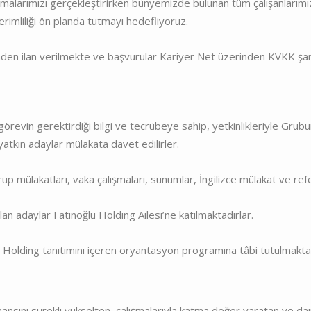
alarımızı gerçekleştirirken bünyemizde bulunan tüm çalışanlarımızla b
mliliği ön planda tutmayı hedefliyoruz.
den ilan verilmekte ve başvurular Kariyer Net üzerinden KVKK şart
; görevin gerektirdiği bilgi ve tecrübeye sahip, yetkinlikleriyle G
yatkın adaylar mülakata davet edilirler.
p mülakatları, vaka çalışmaları, sunumlar, İngilizce mülakat ve ref
n adaylar Fatinoğlu Holding Ailesi’ne katılmaktadırlar.
lu Holding tanıtımını içeren oryantasyon programına tâbi tutulmaktad
sını sürekli yükselten, çalışmalarıyla katma değer yaratan ve daim