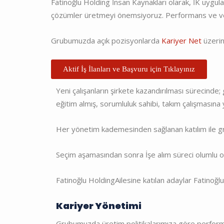
Fatinoğlu Holding İnsan Kaynakları olarak, İK uygulam
çözümler üretmeyi önemsiyoruz. Performans ve veri
Grubumuzda açık pozisyonlarda
Kariyer Net
üzerin
Aktif İş İlanları ve Başvuru için Tıklayınız
Yeni çalışanların şirkete kazandırılması sürecinde
eğitim almış, sorumluluk sahibi, takım çalışmasına 
Her yönetim kademesinden sağlanan katılım ile gru
Seçim aşamasından sonra İşe alım süreci olumlu ola
Fatinoğlu Holding
Ailesine katılan adaylar Fatinoğ
Kariyer Yönetimi
Grubumuzda üretim politikalarımıza göre performan