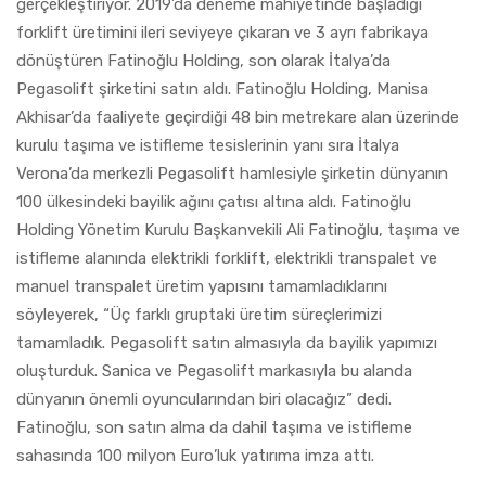
gerçekleştiriyor. 2019’da deneme mahiyetinde başladığı
forklift üretimini ileri seviyeye çıkaran ve 3 ayrı fabrikaya
dönüştüren Fatinoğlu Holding, son olarak İtalya’da
Pegasolift şirketini satın aldı. Fatinoğlu Holding, Manisa
Akhisar’da faaliyete geçirdiği 48 bin metrekare alan üzerinde
kurulu taşıma ve istifleme tesislerinin yanı sıra İtalya
Verona’da merkezli Pegasolift hamlesiyle şirketin dünyanın
100 ülkesindeki bayilik ağını çatısı altına aldı. Fatinoğlu
Holding Yönetim Kurulu Başkanvekili Ali Fatinoğlu, taşıma ve
istifleme alanında elektrikli forklift, elektrikli transpalet ve
manuel transpalet üretim yapısını tamamladıklarını
söyleyerek, “Üç farklı gruptaki üretim süreçlerimizi
tamamladık. Pegasolift satın almasıyla da bayilik yapımızı
oluşturduk. Sanica ve Pegasolift markasıyla bu alanda
dünyanın önemli oyuncularından biri olacağız” dedi.
Fatinoğlu, son satın alma da dahil taşıma ve istifleme
sahasında 100 milyon Euro’luk yatırıma imza attı.